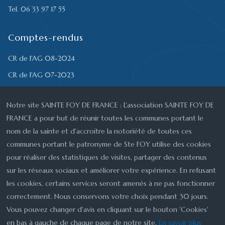
Tel. 06 33 97 17 55
Comptes-rendus
CR de l'AG 08-2024
CR de l'AG 07-2023
CR de l'AGE 07-2023
Notre site SAINTE FOY DE FRANCE : L'association SAINTE FOY DE
CR de l'AG 08-2022
FRANCE a pour but de réunir toutes les communes portant le
CR du 15-05-2022
nom de la sainte et d'accroitre la notoriété de toutes ces
CR du 21-08-2021
communes portant le patronyme de Ste FOY utilise des cookies
pour réaliser des statistiques de visites, partager des contenus
CR du 10-10-2020
sur les réseaux sociaux et améliorer votre expérience. En refusant
les cookies, certains services seront amenés à ne pas fonctionner
correctement. Nous conservons votre choix pendant 30 jours.
Copyright © 2026 SAINTE FOY DE FRANCE : L'association SAINTE
Vous pouvez changer d'avis en cliquant sur le bouton 'Cookies'
FOY DE FRANCE a pour but de réunir toutes les communes portant
en bas à gauche de chaque page de notre site.
En savoir plus