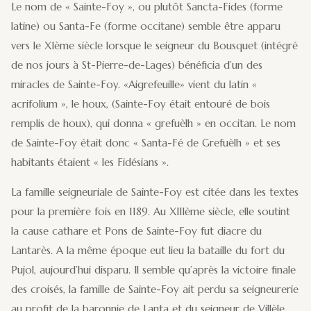
Le nom de « Sainte-Foy », ou plutôt Sancta-Fides (forme
latine) ou Santa-Fe (forme occitane) semble être apparu
vers le XIème siècle lorsque le seigneur du Bousquet (intégré
de nos jours à St-Pierre-de-Lages) bénéficia d’un des
miracles de Sainte-Foy. «Aigrefeuille» vient du latin «
acrifolium », le houx, (Sainte-Foy était entouré de bois
remplis de houx), qui donna « grefuèlh » en occitan. Le nom
de Sainte-Foy était donc « Santa-Fé de Grefuèlh » et ses
habitants étaient « les Fidésians ».
La famille seigneuriale de Sainte-Foy est citée dans les textes
pour la première fois en 1189. Au XIIIème siècle, elle soutint
la cause cathare et Pons de Sainte-Foy fut diacre du
Lantarès. A la même époque eut lieu la bataille du fort du
Pujol, aujourd’hui disparu. Il semble qu’après la victoire finale
des croisés, la famille de Sainte-Foy ait perdu sa seigneurerie
au profit de la baronnie de Lanta et du seigneur de Villèle