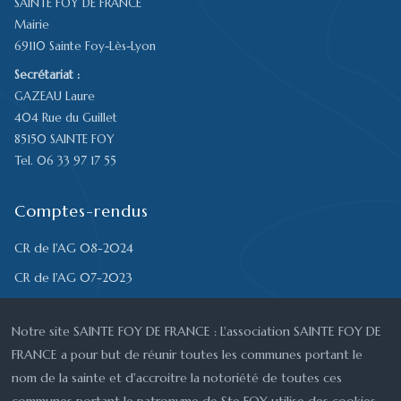
SAINTE FOY DE FRANCE
Mairie
69110 Sainte Foy-Lès-Lyon
Secrétariat :
GAZEAU Laure
404 Rue du Guillet
85150 SAINTE FOY
Tel. 06 33 97 17 55
Comptes-rendus
CR de l'AG 08-2024
CR de l'AG 07-2023
CR de l'AGE 07-2023
Notre site SAINTE FOY DE FRANCE : L'association SAINTE FOY DE
CR de l'AG 08-2022
FRANCE a pour but de réunir toutes les communes portant le
CR du 15-05-2022
nom de la sainte et d'accroitre la notoriété de toutes ces
CR du 21-08-2021